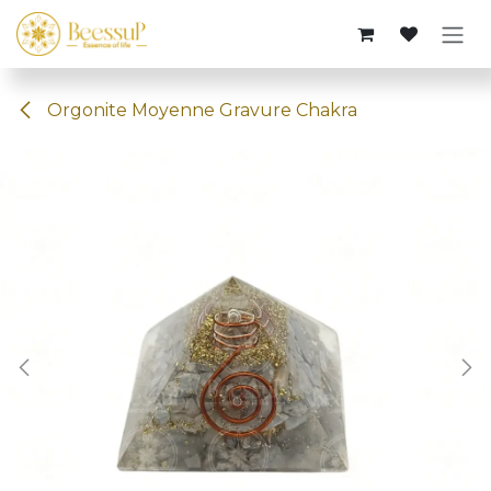
Se rendre au contenu
Orgonite Moyenne Gravure Chakra